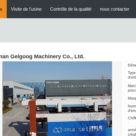
us
Visite de l'usine
Contrôle de la qualité
nous contacter
nan Gelgoog Machinery Co., Ltd.
Déta
Type
d'ent
Mar
princ
Marq
Nom
d'em
Chiff
:
anné
créat