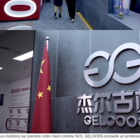
us insistons sur prendre notre client comme NO1, GELGOOG possède un professio