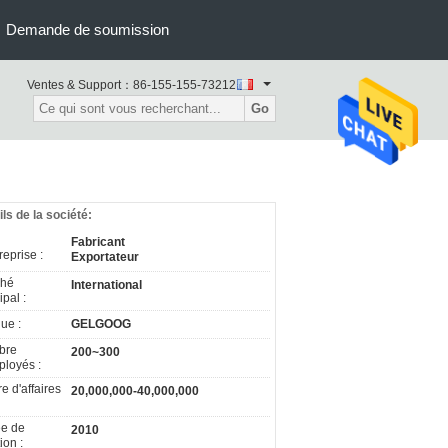
Demande de soumission
Ventes & Support：
86-155-155-73212
Go
ils de la société:
Fabricant
reprise :
Exportateur
ché
International
ipal :
ue :
GELGOOG
bre
200~300
ployés :
re d'affaires
20,000,000-40,000,000
e de
2010
ion :