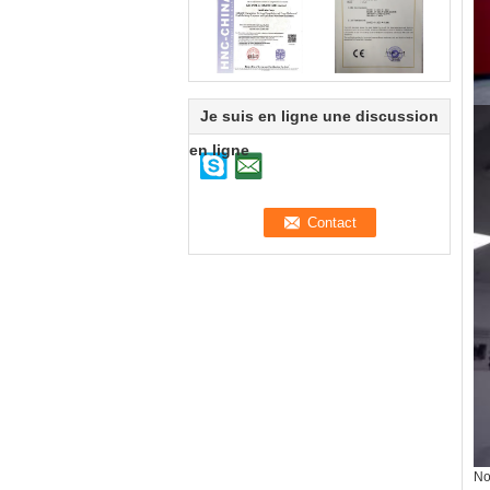
Je suis en ligne une discussion
en ligne
No