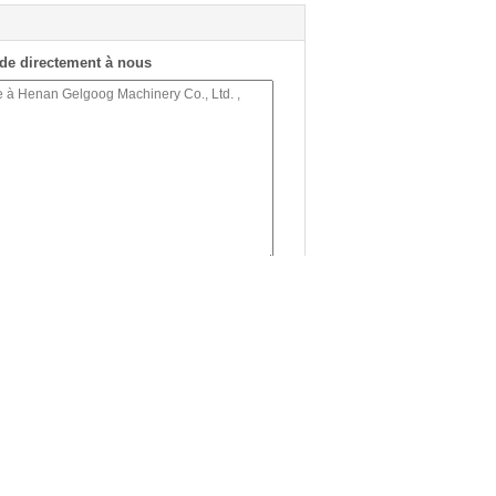
de directement à nous
(
0
/ 3000)
Demande de soumission
e
Envoyez