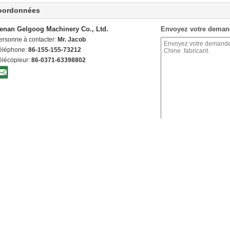
oordonnées
enan Gelgoog Machinery Co., Ltd.
Envoyez votre deman
ersonne à contacter:
Mr. Jacob
éléphone:
86-155-155-73212
élécopieur:
86-0371-63398802
installation de fabrication de
machine nuts de torréfaction
Machine électrique de torréfaction d
fruits et légumes
noix de cajou de pistache de gaz,
machines commerciales de Henan
Chaîne de production gelée
GELGOOG
complètement automatique de pommes
frites d'usine personnalisable
Machines avancées de Henan