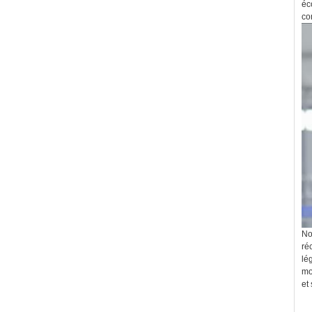
éc
co
No
ré
lé
mo
et