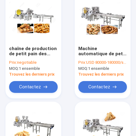
chaîne de production
Machine
de petit pain des
automatique de petit
oeufs 4000Pieces/h,
pain de
Prix:
negotiable
Prix:
USD 80000-180000/set
machine de fabricant
ressort|Chaîne de
MOQ:
1 ensemble
MOQ:
1 ensemble
de petit pain de
fabrication
ressort
4000pcs/h de Sigara
Trouvez les derniers prix
Trouvez les derniers prix
Boregi
Contactez
Contactez
Accueil
produits
A propos de nous