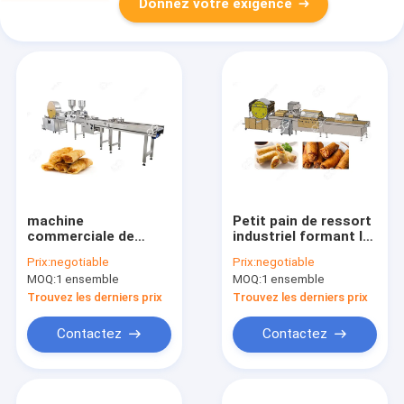
Donnez votre exigence
machine
Petit pain de ressort
commerciale de
industriel formant le
Lumpiang Changhaï
petit pain de cigare
Prix:
negotiable
Prix:
negotiable
des prix de fabricant
faisant le fabricant
MOQ:
1 ensemble
MOQ:
1 ensemble
du briwat 380v
de machine
Trouvez les derniers prix
Trouvez les derniers prix
Contactez
Contactez