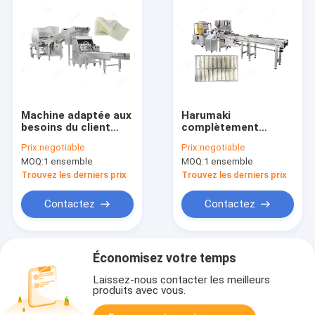
Machine adaptée aux
Harumaki
besoins du client
complètement
d'emballage de petit
automatique faisant
Prix:
negotiable
Prix:
negotiable
pain d'oeufs de
le petit pain de
MOQ:
1 ensemble
MOQ:
1 ensemble
machine d'emballage
ressort de machine
de petit pain de
faisant l'équipement
Trouvez les derniers prix
Trouvez les derniers prix
ressort
Contactez
Contactez
Économisez votre temps
Laissez-nous contacter les meilleurs
produits avec vous.