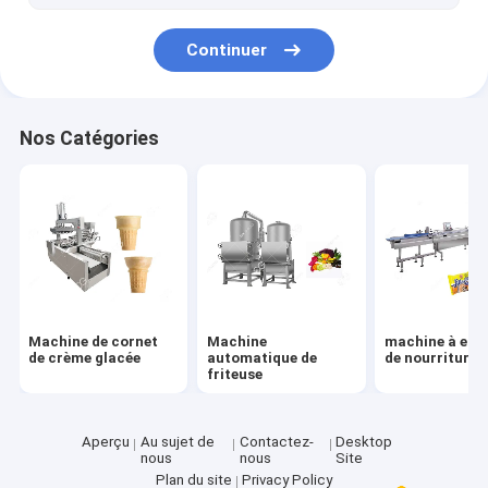
casse-croûte faisant la machine
Continuer
Machine de traitement de bois
machine de transformation de la viande
Nos Catégories
Machine de cornet
Machine
machine à emb
de crème glacée
automatique de
de nourriture
friteuse
Aperçu
Au sujet de
Contactez-
Desktop
nous
nous
Site
Plan du site
Privacy Policy