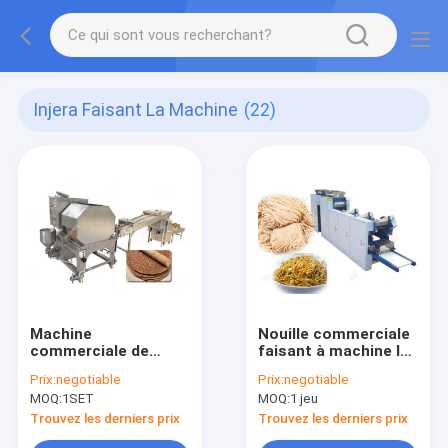
Injera Faisant La Machine
(22)
Machine
Nouille commerciale
commerciale de
faisant à machine les
fabricant d'Injera,
nouilles de Ramen
Prix:
negotiable
Prix:
negotiable
machine
électriques
MOQ:
1SET
MOQ:
1 jeu
automatique 1000
fabriquant la
Picecs/h de crêpe
machine
Trouvez les derniers prix
Trouvez les derniers prix
électrique