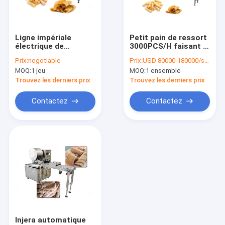
Visite de l'usine
Contrôle de la qualité
Ligne impériale
Petit pain de ressort
électrique de
3000PCS/H faisant la
nous contacter
Productio de petit
machine|Chun Juan
Prix:
negotiable
Prix:
USD 80000-180000/set
pain|Petit pain
Equipment Stainless
MOQ:
1 jeu
MOQ:
1 ensemble
d'oeufs faisant le
Steel
Demandez une citation
fabricant de machine
Trouvez les derniers prix
Trouvez les derniers prix
Contactez
Contactez
Machine de cornet de crème glacée
Machine automatique de friteuse
machine à emballer de nourriture
Machine de joint de fruits et légumes
Pesage de la machine à emballer
Injera automatique