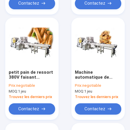
Contactez
Contactez
petit pain de ressort
Machine
380V faisant
automatique de
l'équipement, acier
Harumaki, chaîne de
Prix:
negotiable
Prix:
negotiable
inoxydable de
production de
MOQ:
1 jeu
MOQ:
1 jeu
ressort de fabricant
Lumpia prix,
commercial de petit
chauffage au gaz
Trouvez les derniers prix
Trouvez les derniers prix
pain
électrique
Contactez
Contactez