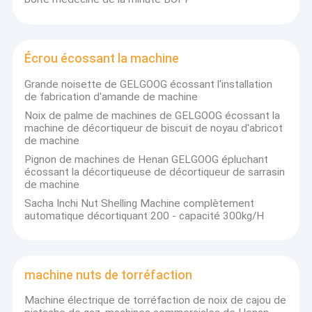
installation de fabrication de fruits et légumes
machine de dessiccateur de fruit
Écrou écossant la machine
Broyeur industrielle de beurre d'écrou
Grande noisette de GELGOOG écossant l'installation
de fabrication d'amande de machine
Machine d'emballage
Noix de palme de machines de GELGOOG écossant la
machine de décortiqueur de biscuit de noyau d'abricot
Écrou écossant la machine
de machine
Pignon de machines de Henan GELGOOG épluchant
machine nuts de torréfaction
écossant la décortiqueuse de décortiqueur de sarrasin
de machine
puces faisant la machine
Sacha Inchi Nut Shelling Machine complètement
automatique décortiquant 200 - capacité 300kg/H
Machine de coupeur d'écrou
Injera faisant la machine
machine nuts de torréfaction
Machine de barre de céréale
Machine électrique de torréfaction de noix de cajou de