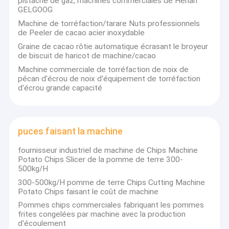
pistache de gaz, machines commerciales de Henan
casse-croûte faisant la machine
GELGOOG
Machine de torréfaction/tarare Nuts professionnels
Machine de traitement de bois
de Peeler de cacao acier inoxydable
Graine de cacao rôtie automatique écrasant le broyeur
machine de transformation de la viande
de biscuit de haricot de machine/cacao
Machine commerciale de torréfaction de noix de
pécan d'écrou de noix d'équipement de torréfaction
d'écrou grande capacité
puces faisant la machine
fournisseur industriel de machine de Chips Machine
Potato Chips Slicer de la pomme de terre 300-
500kg/H
300-500kg/H pomme de terre Chips Cutting Machine
Potato Chips faisant le coût de machine
Pommes chips commerciales fabriquant les pommes
frites congelées par machine avec la production
d'écoulement