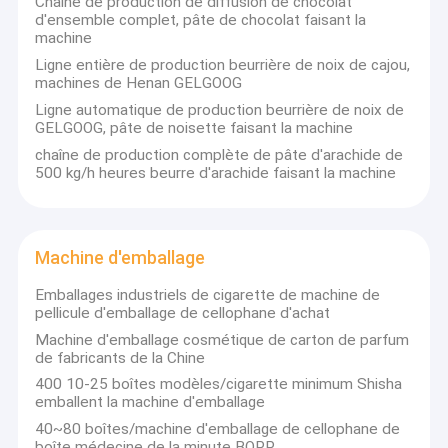
Chaîne de production de diffusion de chocolat
Visite de l'usine
d'ensemble complet, pâte de chocolat faisant la
machine
Contrôle de la qualité
Ligne entière de production beurrière de noix de cajou,
Nous insistons sur prendre notre client comme NO1, GELGOOG
machines de Henan GELGOOG
possède un professionnel et équipe passionnée d'ingénieur qui
nous contacter
Ligne automatique de production beurrière de noix de
écoutent toujours les besoins de client et veut aussi bien que
GELGOOG, pâte de noisette faisant la machine
fournissez-leur les solutions pragmatiques et personnalisées.
Demandez une citation
Nous nous concentrons toujours sur des réductions des coûts
chaîne de production complète de pâte d'arachide de
de coût d'investissement et des retours de plus grande valeur
500 kg/h heures beurre d'arachide faisant la machine
pour nos clients.
Machine de cornet de crème glacée
Nous insistons sur viser nos meilleures activités de base dans
Machine d'emballage
lesquelles nous avons l'expertise et la profession. Sur des 10
années récentes de culture intensive, nous avons accumulé
Machine automatique de friteuse
une expérience et force riches dans les domaines de
Emballages industriels de cigarette de machine de
traitement du fruit et le légume, l'écrou, la pâtisserie et
pellicule d'emballage de cellophane d'achat
machine à emballer de nourriture
l'équipement de conditionnement. Nos produits ont servi plus
Machine d'emballage cosmétique de carton de parfum
de 2 000 utilisateurs comprenant le monolevier, la laiterie de
de fabricants de la Chine
Mengniu et d'autres marques globales dont nous avons gagné
Machine de joint de fruits et légumes
de bons mots des bouches avec nos produits et services de fin-
400 10-25 boîtes modèles/cigarette minimum Shisha
qualité à travers 180 pays.
emballent la machine d'emballage
Pesage de la machine à emballer
40~80 boîtes/machine d'emballage de cellophane de
boîte médecine de la minute BOPP