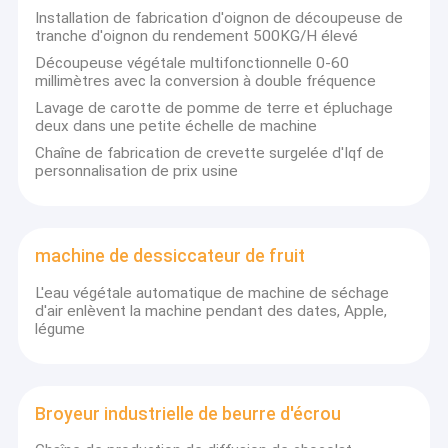
Installation de fabrication d'oignon de découpeuse de
tranche d'oignon du rendement 500KG/H élevé
Découpeuse végétale multifonctionnelle 0-60
millimètres avec la conversion à double fréquence
Lavage de carotte de pomme de terre et épluchage
deux dans une petite échelle de machine
Chaîne de fabrication de crevette surgelée d'Iqf de
personnalisation de prix usine
machine de dessiccateur de fruit
L'eau végétale automatique de machine de séchage
d'air enlèvent la machine pendant des dates, Apple,
légume
Accueil
GELGOOG, un principal fournisseur professionnel de solution de
traitement des denrées alimentaires et d'empaquetage des
produits
produits alimentaires en Chine, est commis pour fournir les
solutions totales concurrentielles de plein-processus, les
Broyeur industrielle de beurre d'écrou
A propos de nous
produits sûrs et fiables et les services professionnels efficaces
pour les utilisateurs globaux de l'industrie alimentaire.