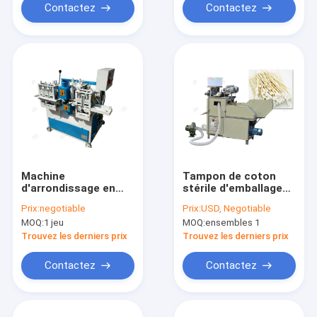
Contactez
Contactez
Machine
Tampon de coton
d'arrondissage en
stérile d'emballage
bois de GGBM202
faisant à machine
Prix:
negotiable
Prix:
USD, Negotiable
Rod, fraiseuse ronde
l'efficacité élevée
MOQ:
1 jeu
MOQ:
ensembles 1
925*950*1130mm de
automatique de
Rod
production
Trouvez les derniers prix
Trouvez les derniers prix
Contactez
Contactez