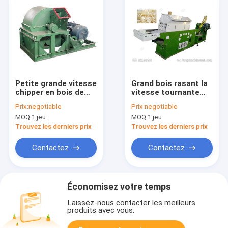
Petite grande vitesse
Grand bois rasant la
chipper en bois de
vitesse tournante
fraiseuse de copeaux
4500 R/Min de haute
Prix:
negotiable
Prix:
negotiable
tournant pour la
de machine de
MOQ:
1 jeu
MOQ:
1 jeu
literie de cheval
développement
Trouvez les derniers prix
Trouvez les derniers prix
Contactez
Contactez
Économisez votre temps
Laissez-nous contacter les meilleurs
produits avec vous.