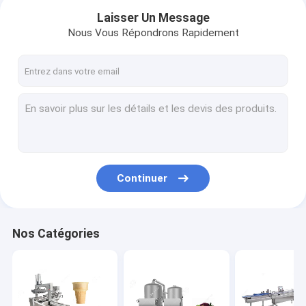
Laisser Un Message
Nous Vous Répondrons Rapidement
Continuer
Accueil
Nos Catégories
produits
A propos de nous