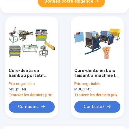
Donnez votre exigence
Cure-dents en
Cure-dents en bois
bambou portatif
faisant à machine le
faisant la machine
dièse pointu et
Prix:
negotiable
Prix:
negotiable
double simple
MOQ:
1 jeu
MOQ:
1 jeu
Thhthpick
Trouvez les derniers prix
Trouvez les derniers prix
Contactez
Contactez