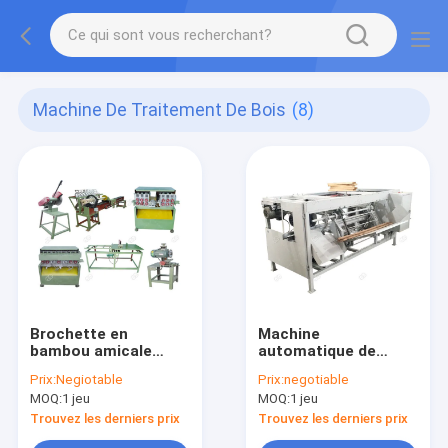
Machine De Traitement De Bois
(8)
Brochette en
Machine
bambou amicale
automatique de
commerciale rendant
traitement de bois,
Prix:
Negiotable
Prix:
negotiable
faite à la machine en
machine de filetage
MOQ:
1 jeu
MOQ:
1 jeu
Chine
en bois
complètement
Trouvez les derniers prix
Trouvez les derniers prix
automatique