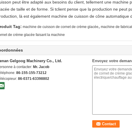
uisson peut être adapté aux besoins du client, tellement une machine p
lacée de taille et de forme. Si tclient pense que la production ne peut 
roduction, là est également machine de cuisson de cône automatique 
,
roduit Tag:
machine de cuisson de cornet de crème glacée
machine de fabrica
ornet de crème glacée faisant la machine
oordonnées
enan Gelgoog Machinery Co., Ltd.
Envoyez votre deman
ersonne à contacter:
Mr. Jacob
éléphone:
86-155-155-73212
élécopieur:
86-0371-63398802