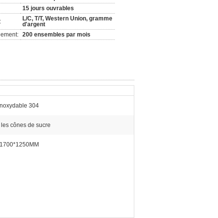
15 jours ouvrables
L/C, T/T, Western Union, gramme
:
d'argent
nement:
200 ensembles par mois
 inoxydable 304
 les cônes de sucre
*1700*1250MM