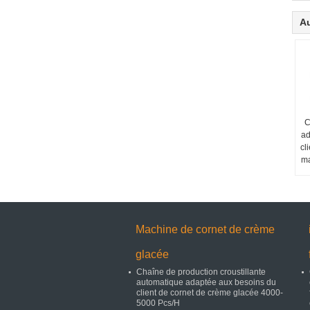
Au
C
ad
cl
ma
Machine de cornet de crème
glacée
Chaîne de production croustillante
automatique adaptée aux besoins du
client de cornet de crème glacée 4000-
5000 Pcs/H