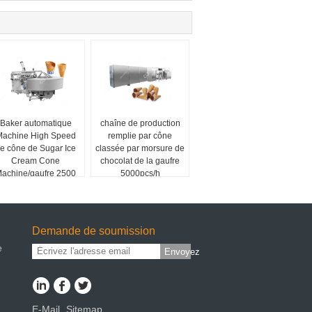
Baker automatique
chaîne de production
achine High Speed
remplie par cône
e cône de Sugar Ice
classée par morsure de
Cream Cone
chocolat de la gaufre
achine/gaufre 2500
5000pcs/h
PCS/H
complètement
automatique
Demande de soumission
e
Envoyez
E-Mail
Sitemap
|