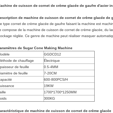
achine de cuisson de cornet de crème glacée de gaufre d'acier i
escription de machine de cuisson de cornet de crème glacée de g
e type cornet de crème glacée de gaufre faisant la machine est machi
e compose de la machine de cuisson de cornet de crème glacée, du la
tockage réglée. Ce genre de machine peut réaliser masquer automatique
aramètres de Sugar Cone Making Machine
odèle
GGDCD12
éthode de chauffage
Électrique
paisseur de feuille
0.5-4MM
iamètre de feuille
7-20CM
apacité
600-800PCS/H
uissance
19KW
aille
1700*1700*1250MM
oids
300KG
aractéristique de machine de cuisson de cornet de crème glacée