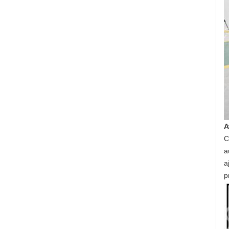
A
C
a
a
p