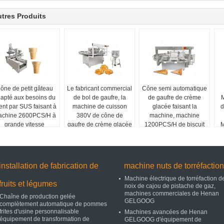
tres Produits
ône de petit gâteau
Le fabricant commercial
Cône semi automatique
apté aux besoins du
de bol de gaufre, la
de gaufre de crème
M
ient par SUS faisant à
machine de cuisson
glacée faisant la
d
chine 2600PCS/H à
380V de cône de
machine, machine
grande vitesse
gaufre de crème glacée
1200PCS/H de biscuit
M
a adapté aux besoins
de cône
du client
installation de fabrication de
machine nuts de torréfaction
Machine électrique de torréfaction d
fruits et légumes
noix de cajou de pistache de gaz,
machines commerciales de Henan
Chaîne de production gelée
GELGOOG
complètement automatique de pommes
frites d'usine personnalisable
Machines avancées de Henan
équipement de transformation de
GELGOOG d'équipement de