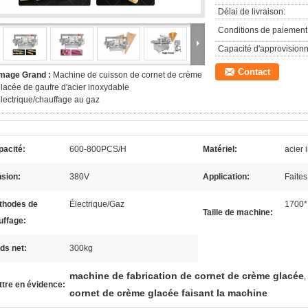
Délai de livraison:
Conditions de paiement
Capacité d'approvision
Contact
Image Grand :
Machine de cuisson de cornet de crème
lacée de gaufre d'acier inoxydable
lectrique/chauffage au gaz
pacité:
600-800PCS/H
Matériel:
acier
sion:
380V
Application:
Faites
thodes de
Électrique/Gaz
1700
Taille de machine:
uffage:
ds net:
300kg
machine de fabrication de cornet de crème glacée
,
tre en évidence:
cornet de crème glacée faisant la machine