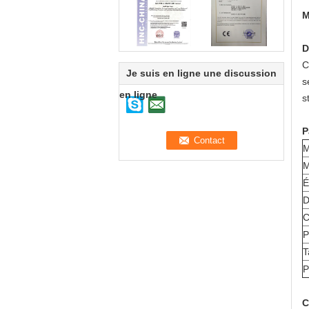
M
D
C
Je suis en ligne une discussion
s
en ligne
s
P
M
M
É
D
C
P
T
P
C