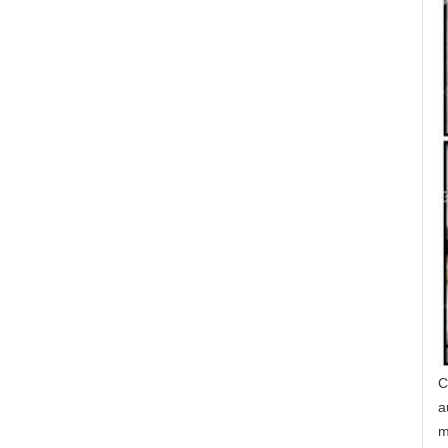
C
a
m