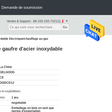
Demande de soumission
Ventes & Support：
86-155-155-73212
Go
dable électrique/chauffage au gaz
 gaufre d'acier inoxydable
La Chine
GELGOOG
CE
GGDCD12
 et expédition:
min:
1 jeu
negotiable
Emballage en bois en tant que
norme d'exportation