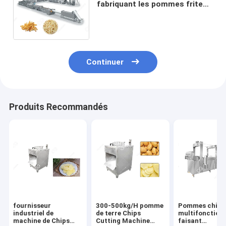
fabriquant les pommes frites
congelées par machine avec la
production d'écoulement
Continuer
Produits Recommandés
fournisseur
300-500kg/H pomme
Pommes chips
industriel de
de terre Chips
multifonctionn
machine de Chips
Cutting Machine
faisant