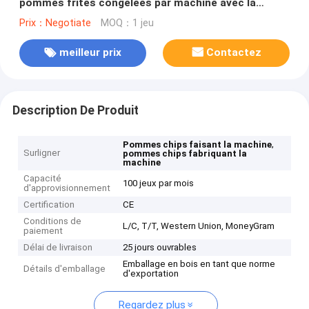
pommes frites congelées par machine avec la
production d'écoulement
Prix：Negotiate
MOQ：1 jeu
meilleur prix
Contactez
Description De Produit
,
Pommes chips faisant la machine
Surligner
pommes chips fabriquant la
machine
Capacité
100 jeux par mois
d'approvisionnement
Certification
CE
Conditions de
L/C, T/T, Western Union, MoneyGram
paiement
Délai de livraison
25 jours ouvrables
Emballage en bois en tant que norme
Détails d'emballage
d'exportation
Regardez plus