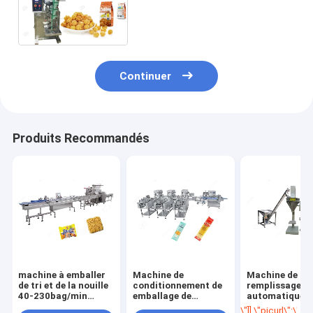
de Henan GELGOOG pour le
sac de poche de vide
Continuer
Produits Recommandés
machine à emballer
Machine de
Machine de
de tri et de la nouille
conditionnement de
remplissage s
40-230bag/min
emballage de
automatique d
instantanée
nouilles de spaghetti
poudre de cac
\"]],\"picurl\":\