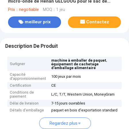
micro-onde de Henan GELGOOG pour le sac de
poche de vide
Prix：negotiable
MOQ：1 jeu
meilleur prix
Contactez
Description De Produit
,
machine à emballer de paquet
Surligner
équipement de cachetage
d'emballage alimentaire
Capacité
100 jeux par mois
d'approvisionnement
Certification
CE
Conditions de
L/C, T/T, Western Union, MoneyGram
paiement
Délai de livraison
7-15 jours ouvrables
Détails d'emballage
paquet en bois d'exportation standard
Regardez plus