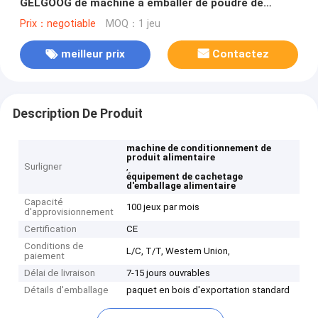
GELGOOG de machine à emballer de poudre de
piment de Masala
Prix：negotiable
MOQ：1 jeu
meilleur prix
Contactez
Description De Produit
machine de conditionnement de
produit alimentaire
Surligner
,
équipement de cachetage
d'emballage alimentaire
Capacité
100 jeux par mois
d'approvisionnement
Certification
CE
Conditions de
L/C, T/T, Western Union,
paiement
Délai de livraison
7-15 jours ouvrables
Détails d'emballage
paquet en bois d'exportation standard