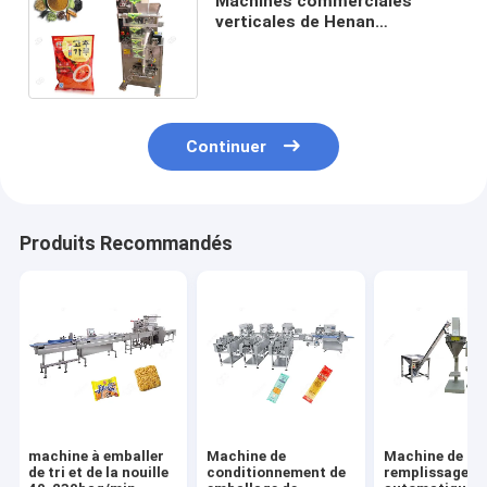
Machines commerciales
verticales de Henan
GELGOOG de machine à
emballer de poudre de piment
de Masala
Continuer
Produits Recommandés
machine à emballer
Machine de
Machine de
de tri et de la nouille
conditionnement de
remplissage s