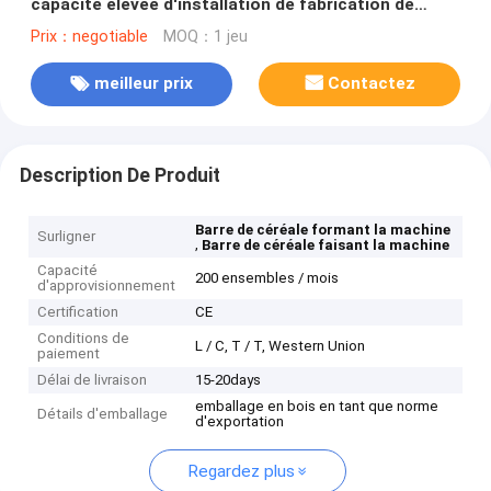
capacité élevée d'installation de fabrication de
céréale de granola
Prix：negotiable
MOQ：1 jeu
meilleur prix
Contactez
Description De Produit
Barre de céréale formant la machine
Surligner
,
Barre de céréale faisant la machine
Capacité
200 ensembles / mois
d'approvisionnement
Certification
CE
Conditions de
L / C, T / T, Western Union
paiement
Délai de livraison
15-20days
emballage en bois en tant que norme
Détails d'emballage
d'exportation
Regardez plus