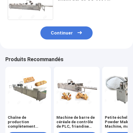
capacité élevée d'installation
de fabrication de céréale de
granola
Continuer
Produits Recommandés
Chaîne de
Machine de barre de
Petite échelle
production
céréale de contrôle
Powder Makin
complètement
de PLC, friandise
Machine, maill
automatique de
fragile de sésame de
Sugar Grindin