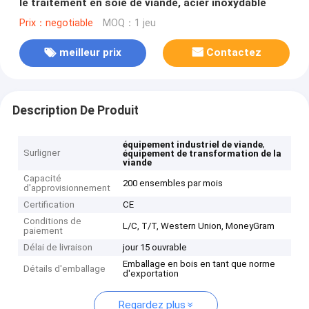
le traitement en soie de viande, acier inoxydable
Prix：negotiable
MOQ：1 jeu
meilleur prix
Contactez
Description De Produit
,
équipement industriel de viande
Surligner
équipement de transformation de la
viande
Capacité
200 ensembles par mois
d'approvisionnement
Certification
CE
Conditions de
L/C, T/T, Western Union, MoneyGram
paiement
Délai de livraison
jour 15 ouvrable
Emballage en bois en tant que norme
Détails d'emballage
d'exportation
Regardez plus