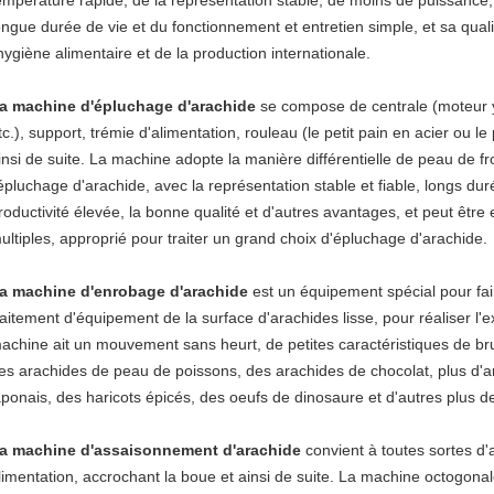
empérature rapide, de la représentation stable, de moins de puissance,
ongue durée de vie et du fonctionnement et entretien simple, et sa quali
'hygiène alimentaire et de la production internationale.
a machine d'épluchage d'arachide
se compose de centrale (moteur y 
tc.), support, trémie d'alimentation, rouleau (le petit pain en acier ou le 
insi de suite. La machine adopte la manière différentielle de peau de f
'épluchage d'arachide, avec la représentation stable et fiable, longs duré
roductivité élevée, la bonne qualité et d'autres avantages, et peut êt
ultiples, approprié pour traiter un grand choix d'épluchage d'arachide.
a machine d'enrobage d'arachide
est un équipement spécial pour fai
raitement d'équipement de la surface d'arachides lisse, pour réaliser l'e
achine ait un mouvement sans heurt, de petites caractéristiques de brui
es arachides de peau de poissons, des arachides de chocolat, plus d'a
aponais, des haricots épicés, des oeufs de dinosaure et d'autres plus d
a machine d'assaisonnement d'arachide
convient à toutes sortes d
limentation, accrochant la boue et ainsi de suite. La machine octogona