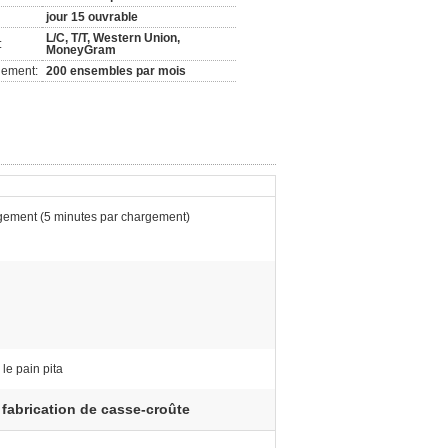
jour 15 ouvrable
L/C, T/T, Western Union,
:
MoneyGram
nement:
200 ensembles par mois
gement (5 minutes par chargement)
 le pain pita
e fabrication de casse-croûte