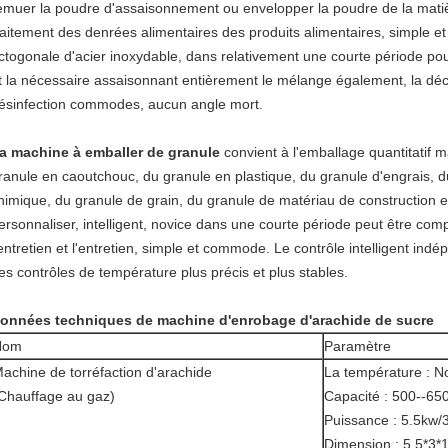
emuer la poudre d'assaisonnement ou envelopper la poudre de la matière
raitement des denrées alimentaires des produits alimentaires, simple et 
ctogonale d'acier inoxydable, dans relativement une courte période pour
t la nécessaire assaisonnant entièrement le mélange également, la déc
ésinfection commodes, aucun angle mort.
a machine à emballer de granule
convient à l'emballage quantitatif 
ranule en caoutchouc, du granule en plastique, du granule d'engrais, d
himique, du granule de grain, du granule de matériau de construction 
ersonnaliser, intelligent, novice dans une courte période peut être comp
'entretien et l'entretien, simple et commode. Le contrôle intelligent in
es contrôles de température plus précis et plus stables.
onnées techniques de machine d'enrobage d'arachide de sucre
Nom
Paramètre
achine de torréfaction d'arachide
La température : N
Chauffage au gaz)
Capacité : 500--65
Puissance : 5.5kw
Dimension : 5.5*3*