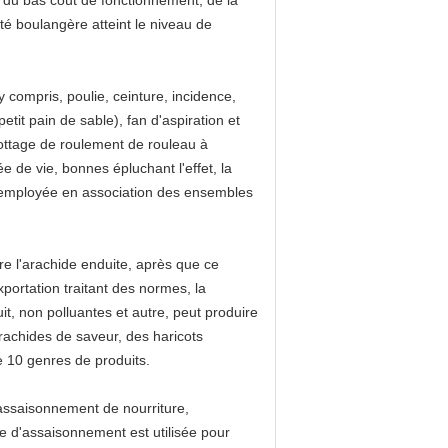
 du bas coût de fonctionnement, de la
té boulangère atteint le niveau de
compris, poulie, ceinture, incidence,
petit pain de sable), fan d'aspiration et
rottage de roulement de rouleau à
e de vie, bonnes épluchant l'effet, la
re employée en association des ensembles
re l'arachide enduite, après que ce
xportation traitant des normes, la
t, non polluantes et autre, peut produire
rachides de saveur, des haricots
e 10 genres de produits.
'assaisonnement de nourriture,
le d'assaisonnement est utilisée pour