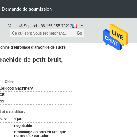
Demande de soumission
Ventes & Support：
86-155-155-73212
Go
machine d'enrobage d'arachide de sucre
achide de petit bruit,
La Chine
Gelgoog Machinery
CE
gg
 et expédition:
min:
1 jeu
negotiable
Emballage en bois en tant que
norme d'exportation