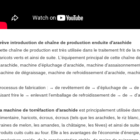
rève introduction de chaîne de production enduite d'arachide
ette chaîne de production est très utilisée dans le traitement frit de la no
aricots verts et ainsi de suite. L'équipement principal de cette chaîne 
'arachide, machine d'épluchage d'arachide, machine d'assaisonnement d
achine de dégraissage, machine de refroidissement d'arachide, machine
rocessus de fabrication : → de revêtement de → d'épluchage de → de
aisant frire le → enlevant l'emballage de refroidissement de → de → d
a machine de torréfaction d'arachide
est principalement utilisée dans
limentaire, haricots, écrous, écrous (tels que les arachides, le riz blanc,
raines de melon, les amandes, la châtaigne, les fèves) et ainsi de suit
roduits cuits cuits au four. Elle a les avantages de l'économie d'énergi