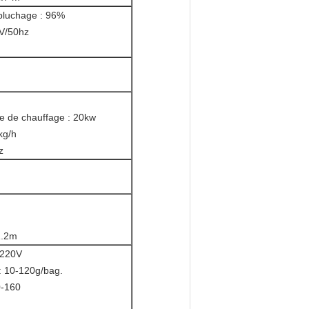
pluchage : 96%
0V/50hz
ue de chauffage : 20kw
kg/h
z
1.2m
/220V
: 10-120g/bag.
50-160