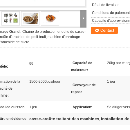
Délai de livraison:
Conditions de paiement
Capacité d'approvision
Contact
Image Grand :
Chaîne de production enduite de casse-
roûte d'arachide de petit bruit, machine d'enrobage
'arachide de sucre
gg
Capacité de
20kg par char
dèle:
malaxeur:
mation de la
1500-2000pcs/hour
1 jeu
Convoyeur de
acité de
repos:
hine:
nel de cuisson:
1 jeu
Application:
Se diriger vers
casse-croûte traitant des machines
installation d
tre en évidence:
,