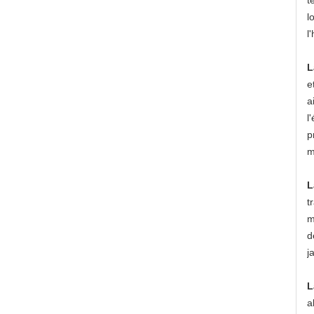
t
l
l
L
e
a
l
p
m
L
t
m
d
j
L
a