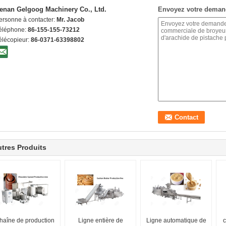
enan Gelgoog Machinery Co., Ltd.
Envoyez votre deman
ersonne à contacter:
Mr. Jacob
éléphone:
86-155-155-73212
élécopieur:
86-0371-63398802
tres Produits
haîne de production
Ligne entière de
Ligne automatique de
c