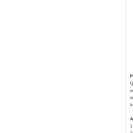
P
Q
a
q
t
A
1