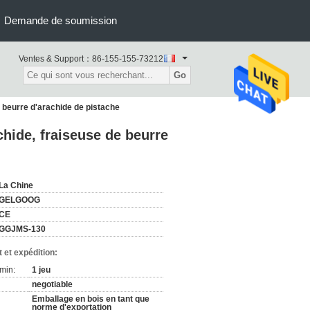
Demande de soumission
Ventes & Support：
86-155-155-73212
Go
 beurre d'arachide de pistache
hide, fraiseuse de beurre
La Chine
GELGOOG
CE
GGJMS-130
 et expédition:
min:
1 jeu
negotiable
Emballage en bois en tant que
norme d'exportation