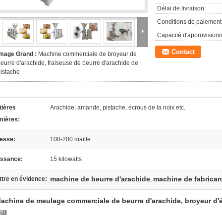
Délai de livraison:
Conditions de paiement
Capacité d'approvision
Contact
Image Grand :
Machine commerciale de broyeur de
eurre d'arachide, fraiseuse de beurre d'arachide de
istache
tières
Arachide, amande, pistache, écrous de la noix etc.
mières:
nesse:
100-200 maille
issance:
15 kilowatts
machine de beurre d'arachide
machine de fabrican
tre en évidence:
,
achine de meulage commerciale de beurre d'arachide, broyeur d'
ill