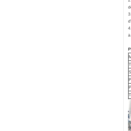
2
d
3
d
4
à
P
M
T
S
P
P
T