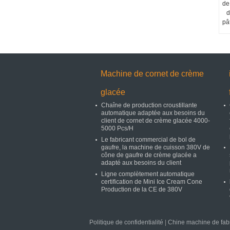
de
d
pâ
Machine de cornet de crème
glacée
Chaîne de production croustillante
automatique adaptée aux besoins du
client de cornet de crème glacée 4000-
5000 Pcs/H
Le fabricant commercial de bol de
gaufre, la machine de cuisson 380V de
cône de gaufre de crème glacée a
adapté aux besoins du client
Ligne complètement automatique
certification de Mini Ice Cream Cone
Production de la CE de 380V
Politique de confidentialité
|
Chine machine de fabr