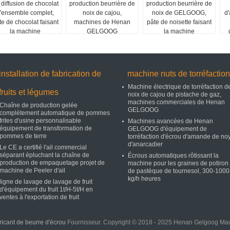
 diffusion de chocolat
production beurrière de
production beurrière de
'ensemble complet,
noix de cajou,
noix de GELGOOG,
d
te de chocolat faisant
machines de Henan
pâte de noisette faisant
la machine
GELGOOG
la machine
installation de fabrication de
machine nuts de torréfaction
Machine électrique de torréfaction d
fruits et légumes
noix de cajou de pistache de gaz,
machines commerciales de Henan
Chaîne de production gelée
GELGOOG
complètement automatique de pommes
frites d'usine personnalisable
Machines avancées de Henan
équipement de transformation de
GELGOOG d'équipement de
pommes de terre
torréfaction d'écrou d'amande de no
d'anarcadier
Le CE a certifié l'ail commercial
séparant épluchant la chaîne de
Écrous automatiques rôtissant la
production de empaquetage projet de
machine pour les graines de potiron 
machine de Peeler d'ail
de pastèque de tournesol, 300-1000
kg/h heures
ligne de lavage de lavage de fruit
d'équipement du fruit 1t/H-5t/H en
ventes à l'exportation de fruit
icant de beurre d'écrou
Fournisseur. Copyright © 2018 - 2025 Henan Gelgoog Mach