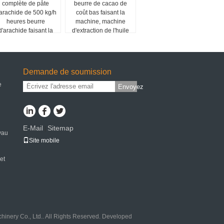
complète de pâte
beurre de cacao de
'arachide de 500 kg/h
coût bas faisant la
heures beurre
machine, machine
d'arachide faisant la
d'extraction de l'huile
machine
de cacao
Demande de soumission
e
Envoyez
E-Mail
Sitemap
|
yau
Site mobile
et
inery Co., Ltd.. All Rights Reserved. Developed