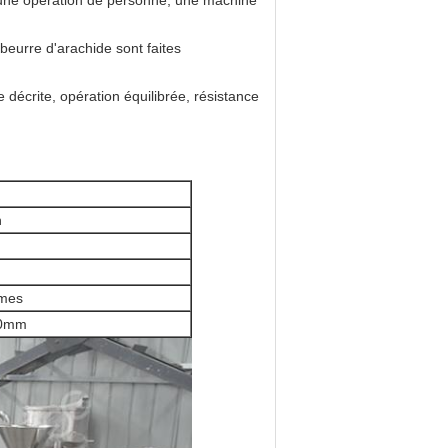
 une opération de personne, une machine
beurre d'arachide sont faites
décrite, opération équilibrée, résistance
h
mmes
00mm