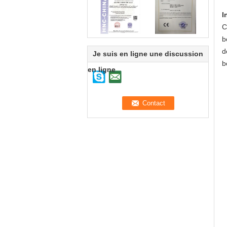
I
C
b
d
Je suis en ligne une discussion
b
en ligne