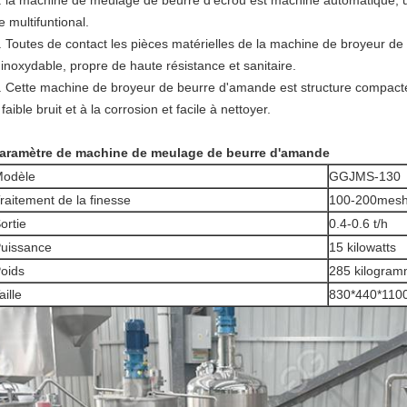
. la machine de meulage de beurre d'écrou est machine automatique,
e multifuntional.
. Toutes de contact les pièces matérielles de la machine de broyeur de 
'inoxydable, propre de haute résistance et sanitaire.
. Cette machine de broyeur de beurre d'amande est structure compacte 
 faible bruit et à la corrosion et facile à nettoyer.
aramètre de machine de meulage de beurre d'amande
odèle
GGJMS-130
raitement de la finesse
100-200mes
ortie
0.4-0.6 t/h
uissance
15 kilowatts
oids
285 kilogra
aille
830*440*11