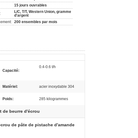
15 jours ouvrables
L/C, T/T, Western Union, gramme
:
d'argent
nement:
200 ensembles par mois
0.4-0.6 t/h
Capacité:
Matériel:
acier inoxydable 304
Poids:
285 kilogrammes
t de beurre d'écrou
écrou de pâte de pistache d'amande