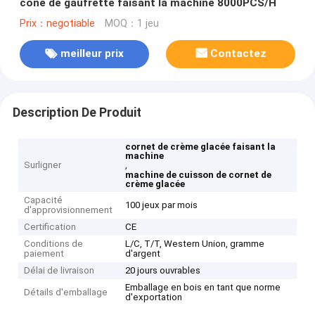
cône de gaufrette faisant la machine 8000PCS/H
Prix：negotiable
MOQ：1 jeu
meilleur prix
Contactez
Description De Produit
cornet de crème glacée faisant la
machine
Surligner
,
machine de cuisson de cornet de
crème glacée
Capacité
100 jeux par mois
d'approvisionnement
Certification
CE
Conditions de
L/C, T/T, Western Union, gramme
paiement
d'argent
Délai de livraison
20 jours ouvrables
Emballage en bois en tant que norme
Détails d'emballage
d'exportation