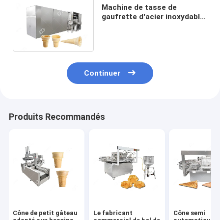
Machine de tasse de
gaufrette d'acier inoxydable,
cône de gaufrette faisant la
machine 8000PCS/H
Continuer
Produits Recommandés
Cône de petit gâteau
Le fabricant
Cône semi