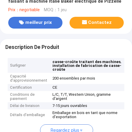
faisant à machine Italie Baker électrique de Pizzelle
Prix：negotiable
MOQ：1 jeu
meilleur prix
Contactez
Description De Produit
,
casse-croûte traitant des machines
Surligner
installation de fabrication de casse-
croûte
Capacité
200 ensembles par mois
d'approvisionnement
Certification
CE
Conditions de
L/C, T/T, Western Union, gramme
paiement
d'argent
Délai de livraison
7-15 jours ouvrables
Emballage en bois en tant que norme
Détails d'emballage
d'exportation
Regardez plus