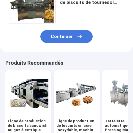
de biscuits de tournesol
faisant à machine Italie
Baker électrique de Pizzelle
Continuer
Produits Recommandés
Ligne de production
Ligne de production
Tartelette
de biscuits sandwich
de biscuits en acier
automatique S
au gaz électrique
inoxydable, machine
Pressing Mach