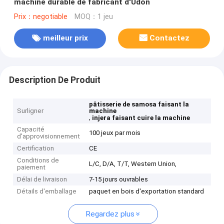
machine durable de fabricant d'Udon
Prix：negotiable
MOQ：1 jeu
meilleur prix
Contactez
Description De Produit
pâtisserie de samosa faisant la
Surligner
machine
,
injera faisant cuire la machine
Capacité
100 jeux par mois
d'approvisionnement
Certification
CE
Conditions de
L/C, D/A, T/T, Western Union,
paiement
Délai de livraison
7-15 jours ouvrables
Détails d'emballage
paquet en bois d'exportation standard
Regardez plus