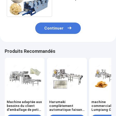
la machine, machine
durable de fabricant d'Udon
Continuer
Produits Recommandés
Machine adaptée aux
Harumaki
machine
besoins du client
complètement
commerciale d
d'emballage de petit
automatique faisant
Lumpiang Cha
pain d'oeufs de
le petit pain de
des prix de fa