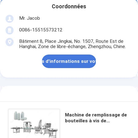
&lt;\\u00b11%\",\"username\":\"Diana
&lt;\\u00b11%\",\"username\
Coordonnées
Zhang\"}","","","","meilleur
Zhang\"}","","","","Contact");'
Mr. Jacob
prix");' class="callNow">
class="contact">
0086-15515573212
\"]],\"picurl\":\"\\/photo\\/pd108678671-
Bâtiment 8, Place Jingkai, No. 1507, Route Est de
meilleur prix
Contactez
Hanghai, Zone de libre-échange, Zhengzhou, Chine.
_screw_type_talcum_powder_bottle_filling_machine.jpg\",\"s
t envoyez-moi plus d'informations sur votre Machine de re
s \\u00e0 vis de emballage de poudre de talc de l&#039;exac
1%\",\"username\":\"Diana Zhang\"}","","","","Contact");'> Co
Machine de remplissage de
bouteilles à vis de
emballage de poudre de talc
de l'exactitude <±1%