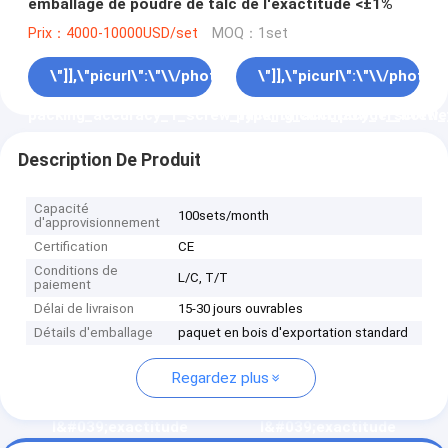
emballage de poudre de talc de l'exactitude <±1%
Prix：4000-10000USD/set
MOQ：1set
\"]],\"picurl\":\"\\/photo\\/pd108678671-
\"]],\"picurl\":\"\\/phot
packing_accuracy_1_screw_type_talcum_powder_bottle_fil
packing_accuracy_1_screw_ty
vous pla\\u00eet
vous pla\\u00eet
Description De Produit
envoyez-moi plus
envoyez-moi plus
Capacité
100sets/month
d'approvisionnement
d'informations sur votre
d'informations sur votre
Certification
CE
Machine de remplissage
Machine de remplissage
Conditions de
L/C, T/T
paiement
Délai de livraison
15-30 jours ouvrables
de bouteilles \\u00e0 vis
de bouteilles \\u00e0 vis
Détails d'emballage
paquet en bois d'exportation standard
de emballage de poudre
de emballage de poudre
Regardez plus
de talc de
de talc de
l&#039;exactitude
l&#039;exactitude