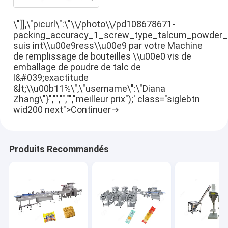
\"]],\"picurl\":\"\\/photo\\/pd108678671-
packing_accuracy_1_screw_type_talcum_powder_bott
suis int\\u00e9ress\\u00e9 par votre Machine
de remplissage de bouteilles \\u00e0 vis de
emballage de poudre de talc de
l&#039;exactitude
&lt;\\u00b11%\",\"username\":\"Diana
Zhang\"}","","","","meilleur prix");' class="siglebtn
wid200 next">Continuer
Produits Recommandés