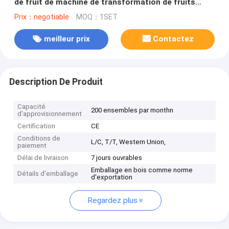
de fruit de machine de transformation de fruits
d'acier inoxydable
Prix：negotiable
MOQ：1SET
meilleur prix
Contactez
Description De Produit
Capacité
200 ensembles par monthn
d'approvisionnement
Certification
CE
Conditions de
L/C, T/T, Western Union,
paiement
Délai de livraison
7 jours ouvrables
Emballage en bois comme norme
Détails d'emballage
d'exportation
Regardez plus