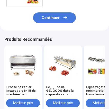
d'acier inoxydable
Continuer
Produits Recommandés
Brosse de l'acier
Le jujube de
Ligne végétale
inoxydable 8-15 de
GELGOOG date la
commerciale d
machine de
capacité sans
transformatio
nettoyage de lavage
interruption élevée
légumes
du poisson de fruits
de machine à laver
d'équipement 
Meilleur prix
Meilleur prix
Meilleur p
de mer de GELGOOG
de fruit
lavage de fruit
l'usine de