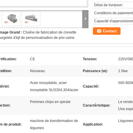
Délai de livraison:
Conditions de paiement
Capacité d'approvision
Contact
Image Grand :
Chaîne de fabrication de crevette
urgelée d'Iqf de personnalisation de prix usine
tification:
CE
Tension:
220V/38
dition:
Nouveau
Puissance (w):
1.5kw
Acier inoxydable, acier
500-800
ériel:
Capacité:
inoxydable SUS304,304/acier
Pommes chips en spirale
Le rendem
ction:
Caractéristique:
Une expé
machine de transformation de
Légumes e
m de produit:
Application:
légumes