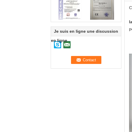
C
l
p
Je suis en ligne une discussion
en ligne