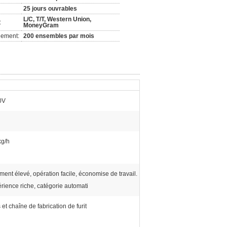
25 jours ouvrables
L/C, T/T, Western Union,
:
MoneyGram
nement:
200 ensembles par mois
0V
kg/h
ent élevé, opération facile, économise de travail.
rience riche, catégorie automati
t chaîne de fabrication de furit