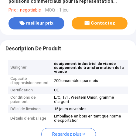
poissons commerciaux pour la représentation
fumée de cachetage de viande
Prix：negotiable
MOQ：1 jeu
meilleur prix
Contactez
Description De Produit
,
équipement industriel de viande
Surligner
équipement de transformation de la
viande
Capacité
200 ensembles par mois
d'approvisionnement
Certification
CE
Conditions de
L/C, T/T, Western Union, gramme
paiement
d'argent
Délai de livraison
15 jours ouvrables
Emballage en bois en tant que norme
Détails d'emballage
d'exportation
Regardez plus