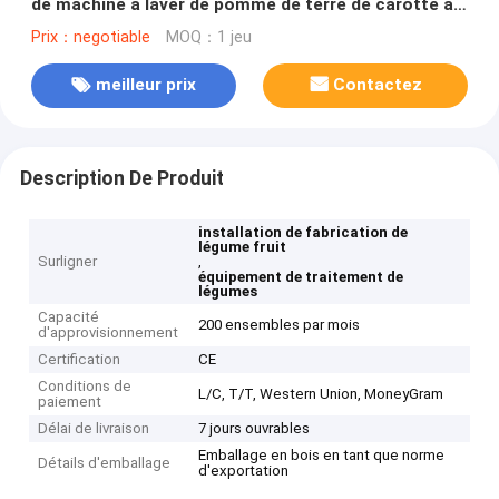
de machine à laver de pomme de terre de carotte à
vendre
Prix：negotiable
MOQ：1 jeu
meilleur prix
Contactez
Description De Produit
installation de fabrication de
légume fruit
Surligner
,
équipement de traitement de
légumes
Capacité
200 ensembles par mois
d'approvisionnement
Certification
CE
Conditions de
L/C, T/T, Western Union, MoneyGram
paiement
Délai de livraison
7 jours ouvrables
Emballage en bois en tant que norme
Détails d'emballage
d'exportation